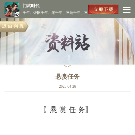
门武时代
千年、怀旧千年、老千年、三端千年、三端互通
悬赏任务
2025-04-26
〖悬 赏 任 务〗