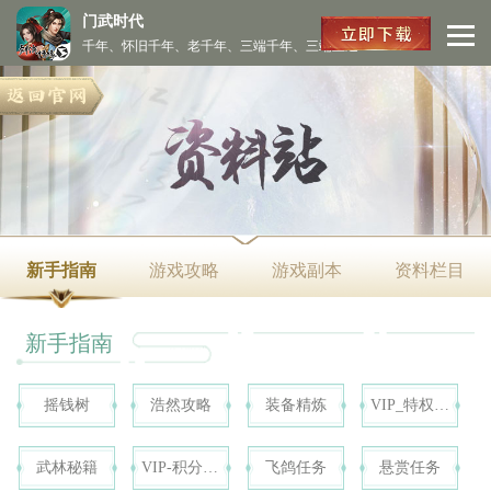
门武时代
千年、怀旧千年、老千年、三端千年、三端互通
新手指南
游戏攻略
游戏副本
资料栏目
新手指南
摇钱树
浩然攻略
装备精炼
VIP_特权福利
武林秘籍
VIP-积分获得
飞鸽任务
悬赏任务